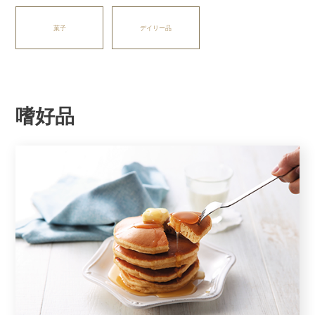
菓子
デイリー品
嗜好品