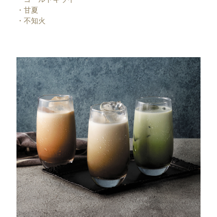
・
甘夏
・
不知火