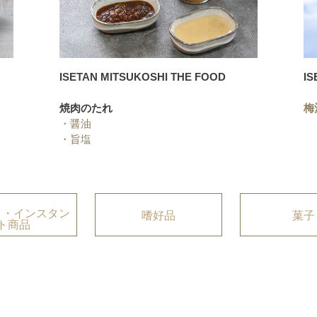
ISETAN MITSUKOSHI THE FOOD
IS
焼肉のたれ
梅
・
醤油
・
旨塩
ト・インスタン
嗜好品
菓子
ト商品