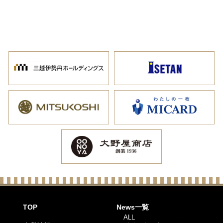
TOP
News一覧
ALL