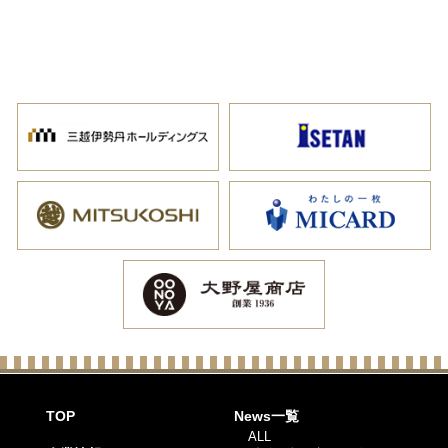
TOP
News一覧
ALL